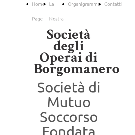
Home
La
Organigramma
Contatti
Page
Nostra
Società
Storia
degli
Operai di
Borgomanero
Società di
Mutuo
Soccorso
Fondata