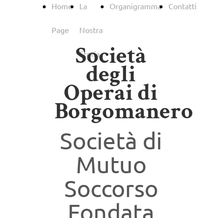
Home
La
Organigramma
Contatti
Page
Nostra
Società
Storia
degli
Operai di
Borgomanero
Società di
Mutuo
Soccorso
Fondata