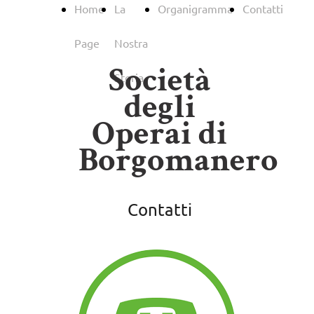
Home
La
Organigramma
Contatti
Page
Nostra
Società
Storia
degli
Operai di
Borgomanero
Contatti