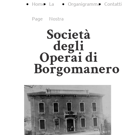
Home
La
Organigramma
Contatti
Page
Nostra
Società
Storia
degli
Operai di
Borgomanero